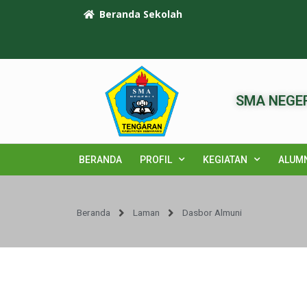
Beranda Sekolah
SMA NEGE
BERANDA
PROFIL
KEGIATAN
ALUM
Beranda
Laman
Dasbor Almuni