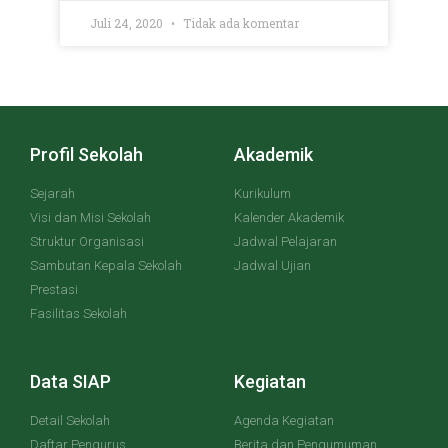
Juli 24, 2020
Tidak ada komentar
Profil Sekolah
Akademik
Sejarah
Kurikulum
Visi dan Misi Sekolah
Kalender Akademik
Struktur Organisasi
Jadwal Pelajaran
Sambutan Kepala Sekolah
Jadwal Ujian
Prestasi
Fasilitas Sekolah
Data SIAP
Kegiatan
Detail Sekolah
Agenda Kegiatan
Daftar Pengurus
Berita dan Pengumuman