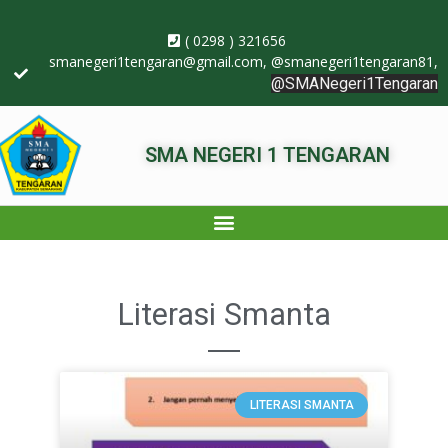
( 0298 ) 321656
smanegeri1tengaran@gmail.com
, @smanegeri1tengaran81,
@SMANegeri1Tengaran
SMA NEGERI 1 TENGARAN
Literasi Smanta
LITERASI SMANTA