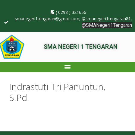
( 0298 ) 321656
smanegeri1tengaran@gmail.com
, @smanegeri1tengaran81,
@SMANegeri1Tengaran
SMA NEGERI 1 TENGARAN
Indrastuti Tri Panuntun,
S.Pd.