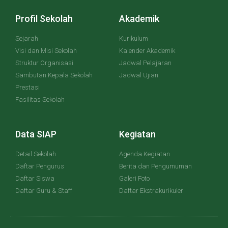
Profil Sekolah
Akademik
Sejarah
Kurikulum
Visi dan Misi Sekolah
Kalender Akademik
Struktur Organisasi
Jadwal Pelajaran
Sambutan Kepala Sekolah
Jadwal Ujian
Prestasi
Fasilitas Sekolah
Data SIAP
Kegiatan
Detail Sekolah
Agenda Kegiatan
Daftar Pengurus
Berita dan Pengumuman
Daftar Siswa
Galeri Foto
Daftar Guru & Staff
Daftar Ekstrakurikuler