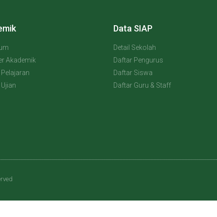
emik
Data SIAP
lum
Detail Sekolah
er Akademik
Daftar Pengurus
 Pelajaran
Daftar Siswa
 Ujian
Daftar Guru & Staff
erved