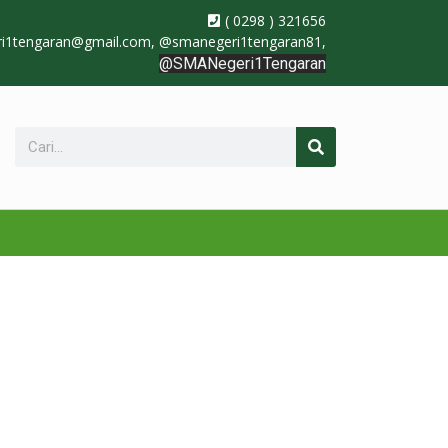
( 0298 ) 321656
i1tengaran@gmail.com
, @smanegeri1tengaran81,
@SMANegeri1Tengaran