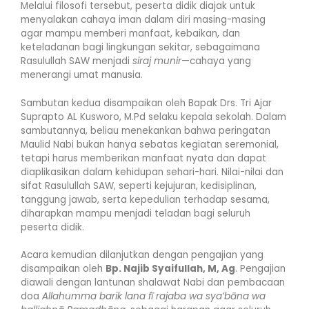
Melalui filosofi tersebut, peserta didik diajak untuk
menyalakan cahaya iman dalam diri masing-masing
agar mampu memberi manfaat, kebaikan, dan
keteladanan bagi lingkungan sekitar, sebagaimana
Rasulullah SAW menjadi
siraj munir
—cahaya yang
menerangi umat manusia.
Sambutan kedua disampaikan oleh Bapak Drs. Tri Ajar
Suprapto AL Kusworo, M.Pd selaku kepala sekolah. Dalam
sambutannya, beliau menekankan bahwa peringatan
Maulid Nabi bukan hanya sebatas kegiatan seremonial,
tetapi harus memberikan manfaat nyata dan dapat
diaplikasikan dalam kehidupan sehari-hari. Nilai-nilai dan
sifat Rasulullah SAW, seperti kejujuran, kedisiplinan,
tanggung jawab, serta kepedulian terhadap sesama,
diharapkan mampu menjadi teladan bagi seluruh
peserta didik.
Acara kemudian dilanjutkan dengan pengajian yang
disampaikan oleh
Bp. Najib Syaifullah, M, Ag
. Pengajian
diawali dengan lantunan shalawat Nabi dan pembacaan
doa
Allahumma barik lana fī rajaba wa sya‘bāna wa