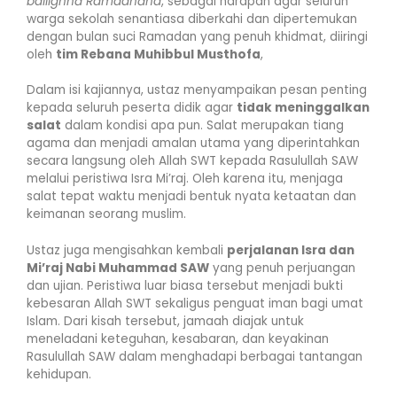
ballighnā Ramadhāna
, sebagai harapan agar seluruh
warga sekolah senantiasa diberkahi dan dipertemukan
dengan bulan suci Ramadan yang penuh khidmat, diiringi
oleh
tim Rebana Muhibbul Musthofa
,
Dalam isi kajiannya, ustaz menyampaikan pesan penting
kepada seluruh peserta didik agar
tidak meninggalkan
salat
dalam kondisi apa pun. Salat merupakan tiang
agama dan menjadi amalan utama yang diperintahkan
secara langsung oleh Allah SWT kepada Rasulullah SAW
melalui peristiwa Isra Mi’raj. Oleh karena itu, menjaga
salat tepat waktu menjadi bentuk nyata ketaatan dan
keimanan seorang muslim.
Ustaz juga mengisahkan kembali
perjalanan Isra dan
Mi’raj Nabi Muhammad SAW
yang penuh perjuangan
dan ujian. Peristiwa luar biasa tersebut menjadi bukti
kebesaran Allah SWT sekaligus penguat iman bagi umat
Islam. Dari kisah tersebut, jamaah diajak untuk
meneladani keteguhan, kesabaran, dan keyakinan
Rasulullah SAW dalam menghadapi berbagai tantangan
kehidupan.