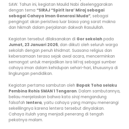
SAW. Tahun ini, kegiatan Maulid Nabi diselenggarakan
dengan tema
“SIRAJ “Spirit Isra’ Miraj sebagai
sebagai Cahaya Iman Generasi Muda”
, sebagai
pengingat akan peristiwa luar biasa yang sarat makna
dan hikmah dalam perjalanan dakwah Rasulullah.
Kegiatan tersebut dilaksanakan di
Gor sekolah
pada
Jumat, 23 Januari 2026
, dan diikuti oleh seluruh warga
sekolah dengan penuh khidmat. Suasana religius dan
kebersamaan terasa sejak awal acara, mencerminkan
semangat untuk menjadikan Isra Mi’raj sebagai sumber
cahaya iman dalam kehidupan sehari-hari, khususnya di
lingkungan pendidikan.
Kegiatan pertama sambutan oleh
Bapak Toha selaku
Pembina Rohis SMAN 1 Tengaran
. Dalam sambutannya,
beliau menjelaskan bahwa kata
siraj
mengandung
falsafah
lentera
, yaitu cahaya yang mampu menerangi
sekelilingnya karena lentera tersebut dinyalakan.
Cahaya itulah yang menjadi penerang di tengah
pekatnya malam.