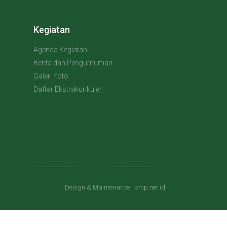
Kegiatan
Agenda Kegiatan
Berita dan Pengumuman
Galeri Foto
Daftar Ekstrakurikuler
Design & Maintenance : bmp.net.id