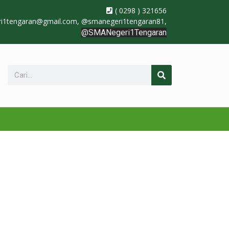
( 0298 ) 321656
i1tengaran@gmail.com
, @smanegeri1tengaran81,
@SMANegeri1Tengaran