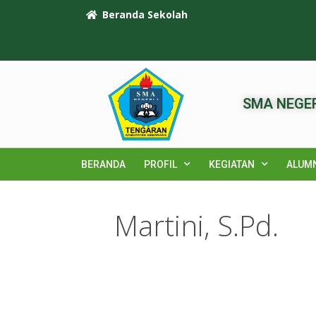
Beranda Sekolah
SMA NEGE
BERANDA
PROFIL
KEGIATAN
ALUM
Martini, S.Pd.