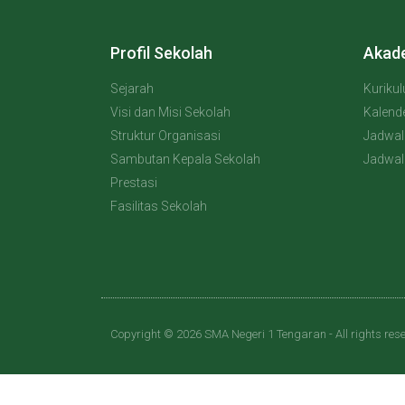
Profil Sekolah
Akad
Sejarah
Kuriku
Visi dan Misi Sekolah
Kalend
Struktur Organisasi
Jadwal
Sambutan Kepala Sekolah
Jadwal
Prestasi
Fasilitas Sekolah
Copyright © 2026 SMA Negeri 1 Tengaran - All rights res