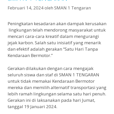
Februari 14, 2024
oleh
SMAN 1 Tengaran
Peningkatan kesadaran akan dampak kerusakan
lingkungan telah mendorong masyarakat untuk
mencari cara-cara kreatif dalam mengurangi
jejak karbon. Salah satu inisiatif yang menarik
dan efektif adalah gerakan “Satu Hari Tanpa
Kendaraan Bermotor.”
Gerakan dilakukan dengan cara mengajak
seluruh siswa dan staf di SMAN 1 TENGARAN
untuk tidak memakai Kendaraan Bermotor
mereka dan memilih alternatif transportasi yang
lebih ramah lingkungan selama satu hari penuh.
Gerakan ini di laksanakan pada hari Jumat,
tanggal 19 Januari 2024.