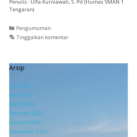
Penulis : Ulfa Kurniawati, S. Pd (Humas SMAN 1
Tengaran)
Pengumuman
Tinggalkan komentar
Arsip
Juli 2026
Mei 2026
April 2026
Februari 2026
Januari 2026
Desember 2025