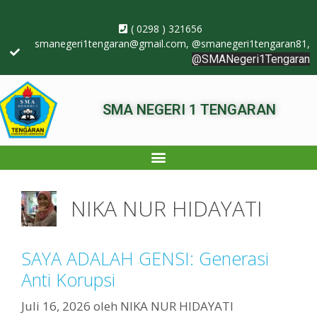
( 0298 ) 321656
smanegeri1tengaran@gmail.com
, @smanegeri1tengaran81,
@SMANegeri1Tengaran
SMA NEGERI 1 TENGARAN
NIKA NUR HIDAYATI
SAYA ADALAH GENSI: Generasi
Anti Korupsi
Juli 16, 2026
oleh
NIKA NUR HIDAYATI